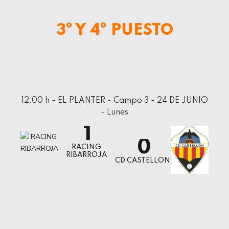
2
8
3
3º Y 4º PUESTO
9
4
0
5
6
7
12:00 h - EL PLANTER - Campo 3 - 24 DE JUNIO
8
0
- Lunes
9
1
0
2
RACING
RIBARROJA
CD CASTELLON
3
4
0
5
1
6