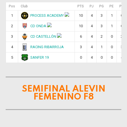
Pos
Club
PTS
PJ
PG
PE
PP
PROCESS ACADEMY
1
10
4
3
1
0
CD ONDA
2
10
4
3
1
0
CD CASTELLÓN
3
6
4
2
0
2
RACING RIBARROJA
4
3
4
1
0
3
SANFER 19
5
0
4
0
0
4
SEMIFINAL ALEVIN
0
FEMENINO F8
1
2
3