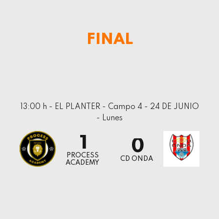
2
7
3
8
FINAL
4
9
5
0
6
7
13:00 h - EL PLANTER - Campo 4 - 24 DE JUNIO
8
- Lunes
0
9
1
0
2
PROCESS
CD ONDA
ACADEMY
3
4
5