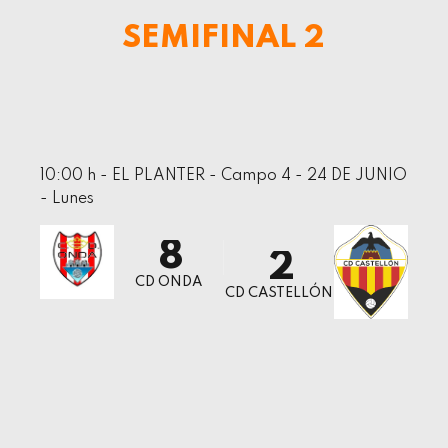
9
1
SEMIFINAL 2
0
2
3
4
5
10:00 h - EL PLANTER - Campo 4 - 24 DE JUNIO
6
0
- Lunes
7
1
8
2
9
CD ONDA
3
CD CASTELLÓN
0
4
5
0
6
1
7