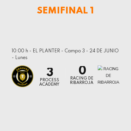
4
SEMIFINAL 1
5
6
7
0
8
1
10:00 h - EL PLANTER - Campo 3 - 24 DE JUNIO
9
- Lunes
2
0
3
RACING DE
4
PROCESS
RIBARROJA
ACADEMY
5
6
7
8
0