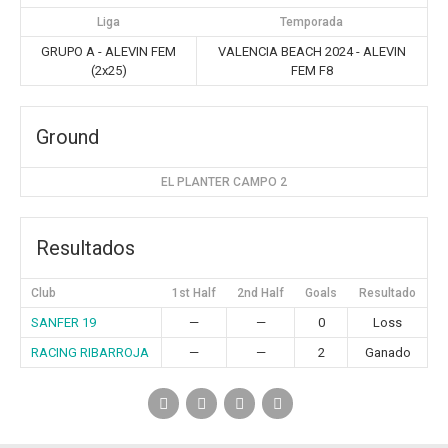
Liga
Temporada
GRUPO A - ALEVIN FEM
VALENCIA BEACH 2024 - ALEVIN
(2x25)
FEM F8
Ground
EL PLANTER CAMPO 2
Resultados
Club
1st Half
2nd Half
Goals
Resultado
SANFER 19
—
—
0
Loss
RACING RIBARROJA
—
—
2
Ganado