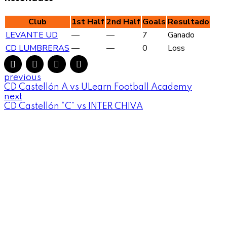
Club
1st Half
2nd Half
Goals
Resultado
LEVANTE UD
—
—
7
Ganado
CD LUMBRERAS
—
—
0
Loss
previous
CD Castellón A vs ULearn Football Academy
next
CD Castellón “C” vs INTER CHIVA