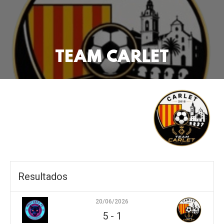
TEAM CARLET
Resultados
20/06/2026
5
-
1