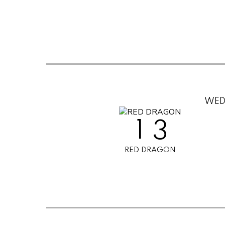
0
1
0
2
0
1
WED
3
1
2
RED DRAGON
4
2
3
5
3
4
6
4