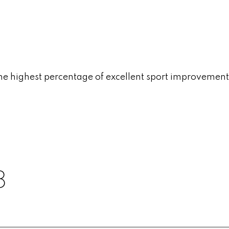
0
the highest percentage of excellent sport improvement
1
2
3
4
8
5