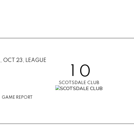
6
7
8
0
9
0
1
, OCT 23, LEAGUE
0
1
2
SCOTSDALE CLUB
2
3
GAME REPORT
3
4
4
5