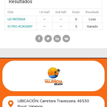
Resultados
Club
1st Half
2nd Half
Goals
Resultado
UD PATERNA
—
—
0
Loss
3C PRO ACADEMY
—
—
5
Ganado
UBICACIÓN: Carretera Travessera. 46530
Puçol, Valencia