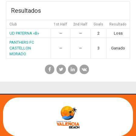
Resultados
Club
1st Half
2nd Half
Goals
Resultado
UD PATERNA «B»
—
—
2
Loss
PANTHERS FC
CASTELLON
—
—
3
Ganado
MORADO