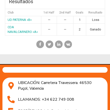
Resultados
Club
1st Half
2nd Half
Goals
Resultado
UD PATERNA «B»
—
—
1
Loss
CDA
—
—
2
Ganado
NAVALCARNERO «A»
UBICACIÓN: Carretera Travessera. 46530
Puçol, Valencia
LLAMANOS: +34 622 749 008