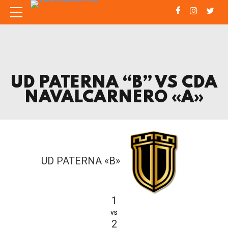
UD PATERNA “B” VS CDA
NAVALCARNERO «A»
UD PATERNA «B»
1
vs
2