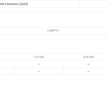
vín Femenino (2x20)
CAMPO 1
1st Half
2nd Half
—
—
—
—