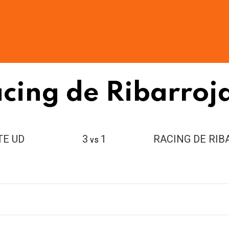
cing de Ribarroj
TE UD
3
1
RACING DE RI
vs