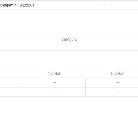
Benjamin F8 (2x20)
Campo 2
1st Half
2nd Half
—
—
—
—