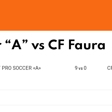
r “A” vs CF Faura
 PRO SOCCER «A»
9
0
C
vs