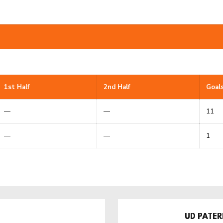
1st Half
2nd Half
Goal
—
—
11
—
—
1
UD PATER