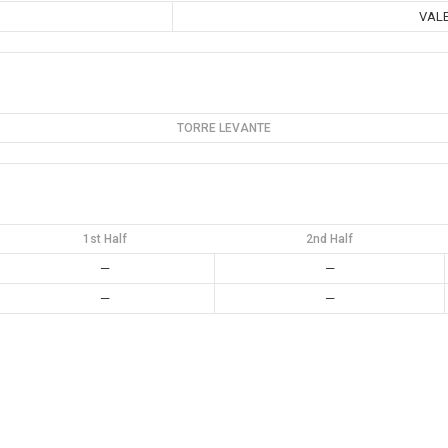
VALE
TORRE LEVANTE
1st Half
2nd Half
—
—
—
—