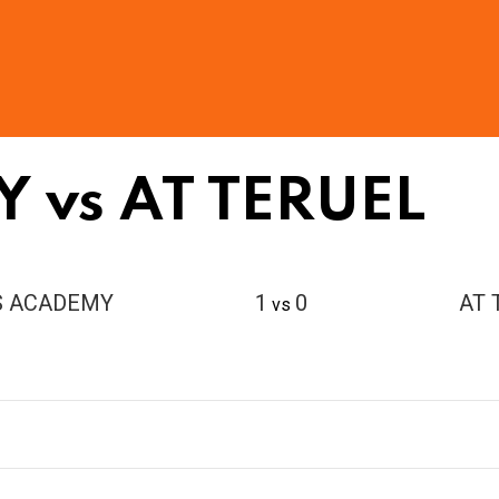
 vs AT TERUEL
S ACADEMY
1
0
AT 
vs