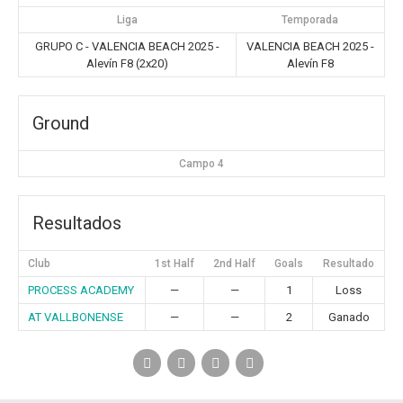
Liga
Temporada
GRUPO C - VALENCIA BEACH 2025 -
VALENCIA BEACH 2025 -
Alevín F8 (2x20)
Alevín F8
Ground
Campo 4
Resultados
Club
1st Half
2nd Half
Goals
Resultado
PROCESS ACADEMY
—
—
1
Loss
AT VALLBONENSE
—
—
2
Ganado