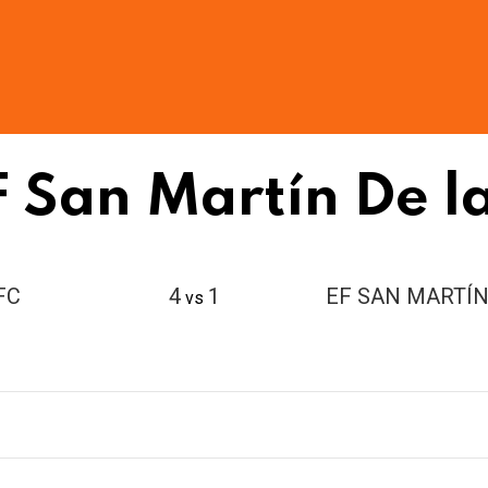
F San Martín De l
FC
4
1
EF SAN MARTÍN
vs