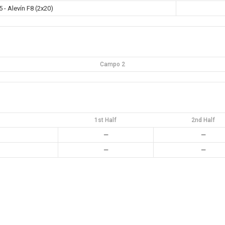
 Alevín F8 (2x20)
Campo 2
1st Half
2nd Half
—
—
—
—