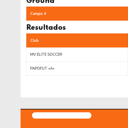
Ground
Campo 4
Resultados
Club
MV ELITE SOCCER
PAPOFUT «A»