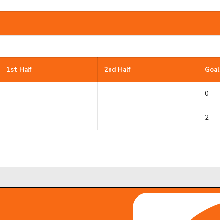
1st Half
2nd Half
Goal
—
—
0
—
—
2