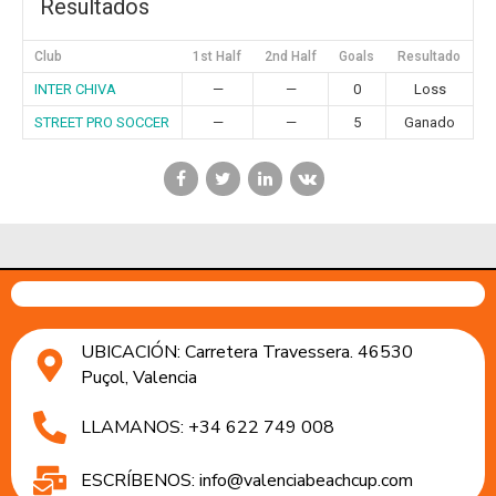
Resultados
Club
1st Half
2nd Half
Goals
Resultado
INTER CHIVA
—
—
0
Loss
STREET PRO SOCCER
—
—
5
Ganado
UBICACIÓN: Carretera Travessera. 46530
Puçol, Valencia
LLAMANOS: +34 622 749 008
ESCRÍBENOS: info@valenciabeachcup.com