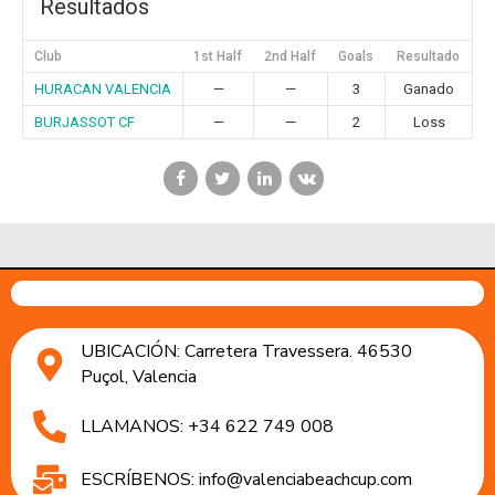
Resultados
Club
1st Half
2nd Half
Goals
Resultado
HURACAN VALENCIA
—
—
3
Ganado
BURJASSOT CF
—
—
2
Loss
UBICACIÓN: Carretera Travessera. 46530
Puçol, Valencia
LLAMANOS: +34 622 749 008
ESCRÍBENOS: info@valenciabeachcup.com