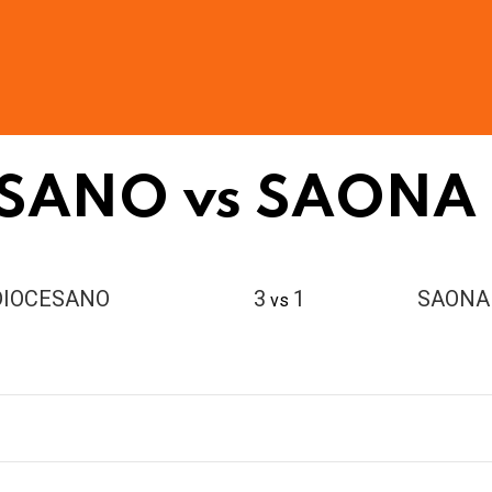
SANO vs SAONA
DIOCESANO
3
1
SAONA
vs