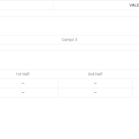
VALE
Campo 3
1st Half
2nd Half
—
—
—
—