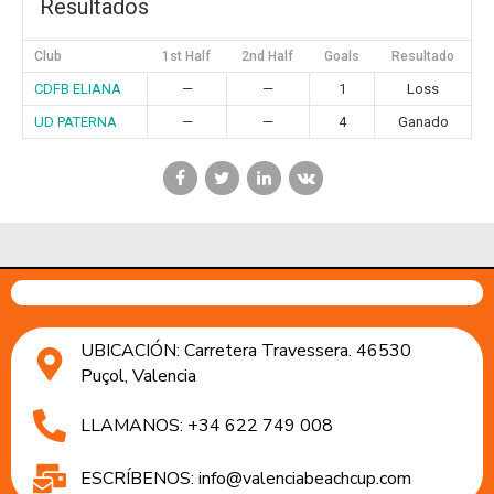
Resultados
Club
1st Half
2nd Half
Goals
Resultado
CDFB ELIANA
—
—
1
Loss
UD PATERNA
—
—
4
Ganado
UBICACIÓN: Carretera Travessera. 46530
Puçol, Valencia
LLAMANOS: +34 622 749 008
ESCRÍBENOS: info@valenciabeachcup.com