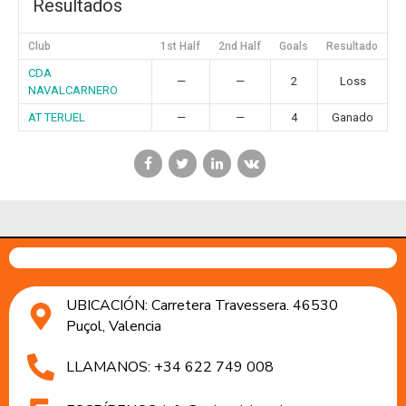
Resultados
Club
1st Half
2nd Half
Goals
Resultado
CDA
—
—
2
Loss
NAVALCARNERO
AT TERUEL
—
—
4
Ganado
UBICACIÓN: Carretera Travessera. 46530
Puçol, Valencia
LLAMANOS: +34 622 749 008