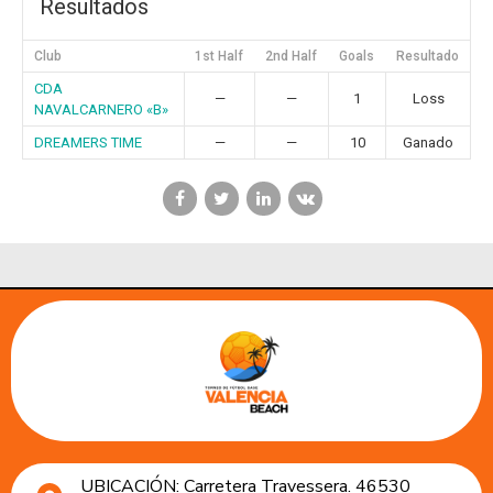
Resultados
Club
1st Half
2nd Half
Goals
Resultado
CDA
—
—
1
Loss
NAVALCARNERO «B»
DREAMERS TIME
—
—
10
Ganado
UBICACIÓN: Carretera Travessera. 46530