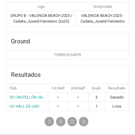
Liga
Temporada
GRUPO B - VALENCIA BEACH 2025 /
VALENCIA BEACH 2025 -
Cadete_Juvenil Femenino (2x25)
Cadete_Juvenil Femenino
Ground
TORRELEVANTE
Resultados
Club
1st Half
2nd Half
Goals
Resultado
CD CASTELLÓN «B»
—
—
3
Ganado
UD VALL DE UXO
—
—
1
Loss