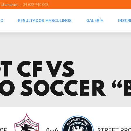
Llamanos:
+ 34 622 749 008
NO
RESULTADOS MASCULINOS
GALERÍA
INSCR
T CF VS
RO SOCCER “
CF
0
6
STREET PRO