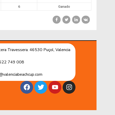
6
Ganado
era Travessera. 46530 Puçol, Valencia
622 749 008
@valenciabeachcup.com