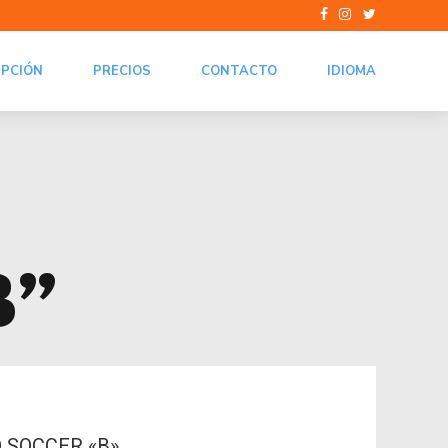
IPCIÓN
PRECIOS
CONTACTO
IDIOMA
B”
 SOCCER «B»