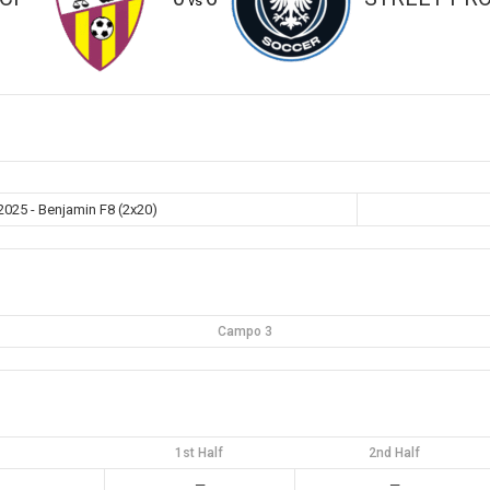
vs
25 - Benjamin F8 (2x20)
Campo 3
1st Half
2nd Half
—
—